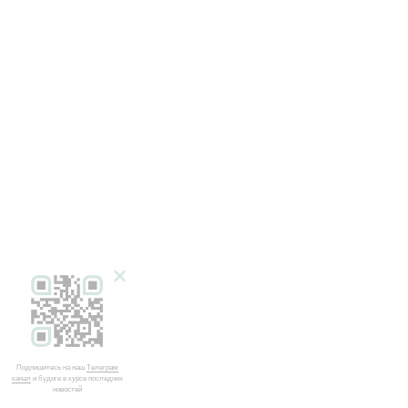
+
Подпишитесь на наш
Телеграм
канал
и будьте в курсе последних
новостей