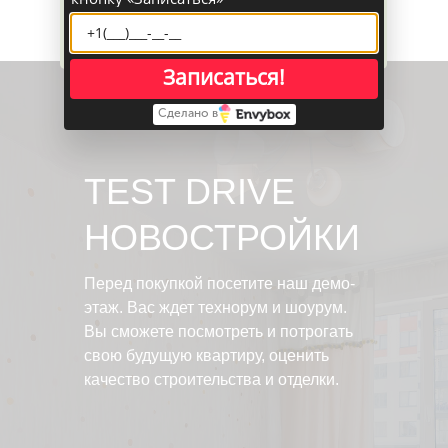
Нажимая кнопку, вы даете согласие на
обработку персональных данных
Записаться!
Сделано в
TEST DRIVE
НОВОСТРОЙКИ
Перед покупкой посетите наш демо-
этаж. Вас ждет технорум и шоурум.
Вы сможете посмотреть и потрогать
свою будущую квартиру, оценить
качество строительства и отделки.